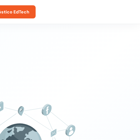
óstico EdTech