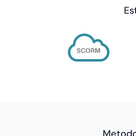
Es
Metodol