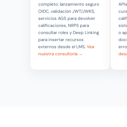
completo: lanzamiento seguro
APIs
OIDC, validación JWT/JWKS,
curs
servicios AGS para devolver
cali
calificaciones, NRPS para
sis
consultar roles y Deep Linking
o ap
para insertar recursos
doc
externos desde el LMS.
Vea
erro
nuestra consultoría →
des