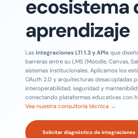
ecosistema 
aprendizaje
Las
integraciones LTI 1.3 y APIs
que diseña
barreras entre su LMS (Moodle, Canvas, Sak
sistemas institucionales. Aplicamos los es
OAuth 2.0 y arquitecturas desacopladas pa
interoperabilidad, seguridad y mantenibili
conectando plataformas educativas con he
Vea nuestra consultoría técnica →
Solicitar diagnóstico de integraciones