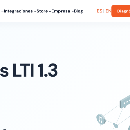
ES
|
EN
o
Integraciones
Store
Empresa
Blog
Diagn
 LTI 1.3