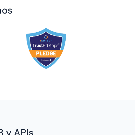
mos
3 y APIs