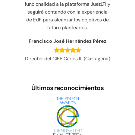
Dan McCallum
ezLTI y
Ges
iencia
de
VP Technology | Unicon, Inc
ivos de
Pérez
rtagena)
Últimos reconocimientos