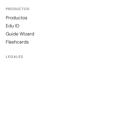
PRODUCTOS
Productos
Edu ID
Guide Wizard
Flashcards
LEGALES
Aviso Legal
Política de Privacidad
Política de Seguridad de la Información
Política de Cookies
© 2025 Entornos de Formación S.L. Todos los derechos
reservados.